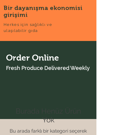
Bir dayanışma ekonomisi
girişimi
Herkes için sağlıklı ve
ulaşılabilir gıda
Order Online
Fresh Produce Delivered Weekly
Burada Henüz Ürün
Yok
Bu arada farklı bir kategori seçerek