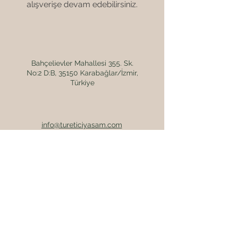
alışverişe devam edebilirsiniz.
Bahçelievler Mahallesi 355. Sk.
No:2 D:B, 35150 Karabağlar/İzmir,
Türkiye
info@tureticiyasam.com
+90 552 163 88 35
Çalışma Saatleri
Pazartesi - Cuma : 9:30 -
20:00
​​Cumartesi: 9:30 - 18:00